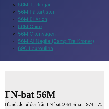
56M Tävlingar
56M Fältartister
56M El Arich
56M Cairo
56M Ökenvägen
56M Al Nagila (Camp Tre Kroner)
69C Louroujina
FN-bat 56M
Blandade bilder från FN-bat 56M Sinai 1974 - 75