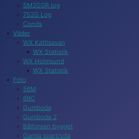
SM2GSR log
7S2G Log
Conds
Väder
WX Kattisavan
WX Statistik
WX Holmsund
WX Statistik
Foto
56M
69C
Gumboda
Gumboda 2
Bålforsen bygget
Gamla svart/vita