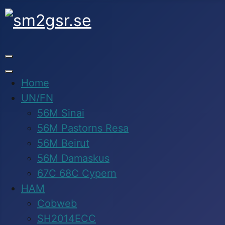
Home
UN/FN
56M Sinai
56M Pastorns Resa
56M Beirut
56M Damaskus
67C 68C Cypern
HAM
Cobweb
SH2014ECC